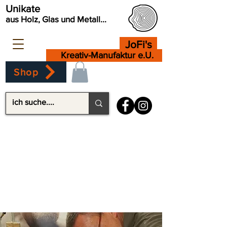
Unikate
aus Holz, Glas und Metall...
JoFi's
Kreativ-Manufaktur e.U.
Shop