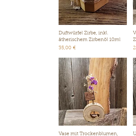
Schnellansicht
Duftwürfel Zirbe, inkl.
V
ätherischem Zirbenöl 10ml
Z
Preis
P
35,00 €
2
Schnellansicht
Vase mit Trockenblumen,
U