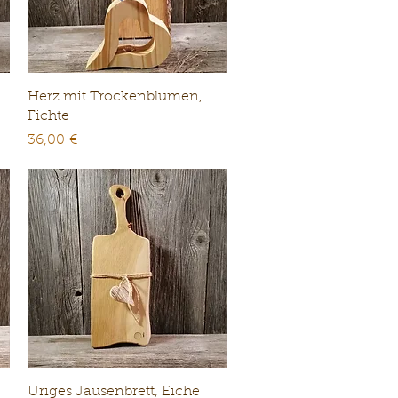
Schnellansicht
Herz mit Trockenblumen,
Fichte
Preis
36,00 €
Schnellansicht
Uriges Jausenbrett, Eiche