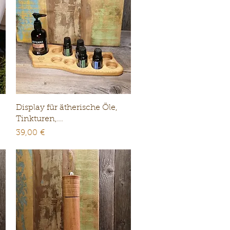
Schnellansicht
Display für ätherische Öle,
Tinkturen,...
Preis
39,00 €