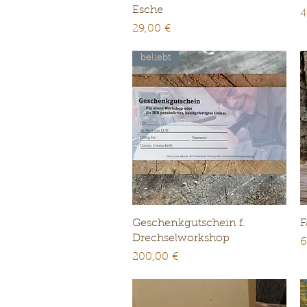
Esche
P
4
Preis
29,00 €
beliebt
Schnellansicht
Geschenkgutschein f.
F
Drechselworkshop
P
6
Preis
200,00 €