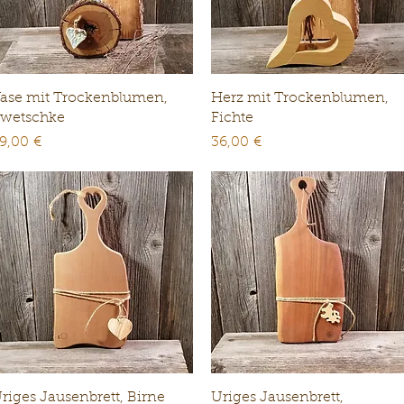
Schnellansicht
Schnellansicht
ase mit Trockenblumen,
Herz mit Trockenblumen,
wetschke
Fichte
reis
Preis
9,00 €
36,00 €
Schnellansicht
Schnellansicht
riges Jausenbrett, Birne
Uriges Jausenbrett,