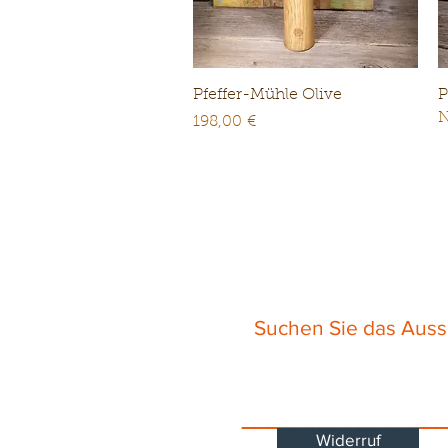
Schnellansicht
Pfeffer-Mühle Olive
P
N
Preis
198,00 €
Suchen Sie das Aus
_______________
Widerruf