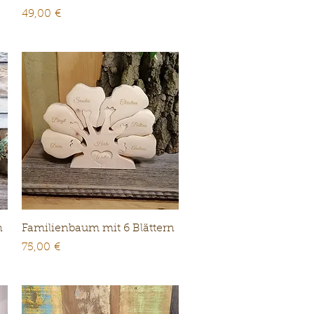
Preis
49,00 €
Schnellansicht
n
Familienbaum mit 6 Blättern
Preis
75,00 €