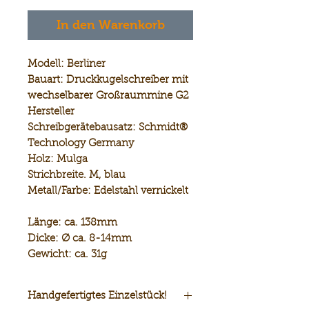
In den Warenkorb
Modell:
Berliner
Bauart:
Druckkugelschreiber mit
wechselbarer Großraummine G2
Hersteller
Schreibgerätebausatz:
Schmidt®
Technology Germany
Holz:
Mulga
Strichbreite. M,
blau
Metall/Farbe:
Edelstahl vernickelt
Länge:
ca. 138mm
Dicke:
Ø ca. 8-14mm
Gewicht:
ca. 31g
Handgefertigtes Einzelstück!