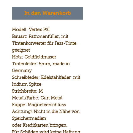
In den Warenkorb
Modell:
Vertex PSI
Bauart:
Patronenfüller, mit
Tintenkonverter für Fass-Tinte
geeignet
Holz:
Goldfieldmaser
Tintenleiter:
5mm, made in
Germany
Schreibfeder:
Edelstahlfeder mit
Iridium Spitze
Strichbreite:
M
Metall/Farbe:
Gun Metal
Kappe:
Magnetverschluss
Achtung!! Nicht in die Nähe von
Speichermedien
oder Kreditkarten bringen.
Für Schäden wird keine Haftung