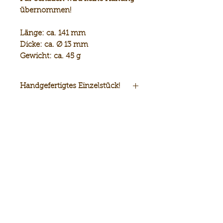
übernommen!
Länge:
ca. 141 mm
Dicke:
ca. Ø 13 mm
Gewicht:
ca. 45 g
Handgefertigtes Einzelstück!
Sie erhalten das abgebildete
Unikat!
inkl. 20% Mwst.
exkl. Versandkosten
Suchen Sie das
Aussergewöhnliche?
Möchten Sie ein Unikat aus