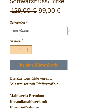
Schwarznuss/Birke
Standardpreis
Sale-
 129,00 € 
99,00 €
Preis
Unterteller
*
Anzahl
*
In den Warenkorb
Die Kombimühle vereint
Salzstreuer mit Pfeffermühle
Mahlwerk: Premi
um
Keramik
mahlwerk mit
Kunststoffrahmen